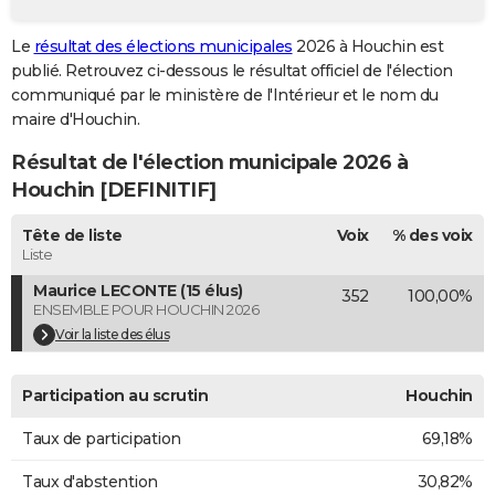
City break
Voyage de noces
Climat
Destinations
Voyage nature
Forum
+
PHOTO
Le
résultat des élections municipales
2026 à Houchin est
publié. Retrouvez ci-dessous le résultat officiel de l'élection
GUIDES D'ACHAT
communiqué par le ministère de l'Intérieur et le nom du
BONS PLANS
maire d'Houchin.
Résultat de l'élection municipale 2026 à
CARTE DE VOEUX
Houchin [DEFINITIF]
Carte Bonne année
Carte Pâques
Carte de Noël
Carte Saint-Valentin
Carte d'anniversaire
DICTIONNAIRE
Tête de liste
Voix
% des voix
Biographies
Expressions
Dictionnaire
Citations
Proverbes
PROGRAMME TV
Liste
Maurice LECONTE (15 élus)
352
100,00%
COPAINS D'AVANT
ENSEMBLE POUR HOUCHIN 2026
Se connecter
Collèges
Universités
Service militaire
S'inscrire
Lycées
Primaires
Entreprises
Avis de recherche
Voir la liste des élus
AVIS DE DÉCÈS
FORUM
Participation au scrutin
Houchin
Lifestyle
Sport
Television
Cinema
Bricolage
Culture
Auto
Voyage
Taux de participation
69,18%
Taux d'abstention
30,82%