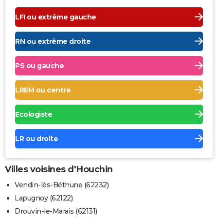
LFI ou extrême gauche
RN ou extrême droite
PS ou gauche
LREM ou centre
Ecologiste
LR ou droite
Villes voisines d'Houchin
Vendin-lès-Béthune (62232)
Lapugnoy (62122)
Drouvin-le-Marais (62131)