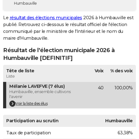
Humbauville
City break
Voyage de noces
Climat
Destinations
Voyage nature
Forum
+
PHOTO
Le
résultat des élections municipales
2026 à Humbauville est
GUIDES D'ACHAT
publié. Retrouvez ci-dessous le résultat officiel de l'élection
communiqué par le ministère de l'Intérieur et le nom du
BONS PLANS
maire d'Humbauville.
CARTE DE VOEUX
Résultat de l'élection municipale 2026 à
Carte Bonne année
Carte Pâques
Carte de Noël
Carte Saint-Valentin
Carte d'anniversaire
Humbauville [DEFINITIF]
DICTIONNAIRE
Biographies
Expressions
Dictionnaire
Citations
Proverbes
Tête de liste
Voix
% des voix
PROGRAMME TV
Liste
COPAINS D'AVANT
Mélanie LAVEFVE (7 élus)
40
100,00%
Humbauville, ensemble cultivons
Se connecter
Collèges
Universités
Service militaire
S'inscrire
Lycées
Primaires
Entreprises
Avis de recherche
AVIS DE DÉCÈS
l'avenir
Voir la liste des élus
FORUM
Lifestyle
Sport
Television
Cinema
Bricolage
Culture
Auto
Voyage
Participation au scrutin
Humbauville
Taux de participation
63,38%