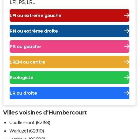
LFI, PS, LR...
LFI ou extrême gauche
RN ou extrême droite
PS ou gauche
LREM ou centre
Ecologiste
LR ou droite
Villes voisines d'Humbercourt
Coullemont (62158)
Warluzel (62810)