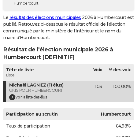
Humbercourt
City break
Voyage de noces
Climat
Destinations
Voyage nature
Forum
+
PHOTO
Le
résultat des élections municipales
2026 à Humbercourt est
GUIDES D'ACHAT
publié. Retrouvez ci-dessous le résultat officiel de l'élection
communiqué par le ministère de l'Intérieur et le nom du
BONS PLANS
maire d'Humbercourt.
CARTE DE VOEUX
Résultat de l'élection municipale 2026 à
Carte Bonne année
Carte Pâques
Carte de Noël
Carte Saint-Valentin
Carte d'anniversaire
Humbercourt [DEFINITIF]
DICTIONNAIRE
Biographies
Expressions
Dictionnaire
Citations
Proverbes
Tête de liste
Voix
% des voix
PROGRAMME TV
Liste
COPAINS D'AVANT
Michaël LAGNIEZ (11 élus)
103
100,00%
UNIS POUR HUMBERCOURT
Se connecter
Collèges
Universités
Service militaire
S'inscrire
Lycées
Primaires
Entreprises
Avis de recherche
AVIS DE DÉCÈS
Voir la liste des élus
FORUM
Participation au scrutin
Humbercourt
Lifestyle
Sport
Television
Cinema
Bricolage
Culture
Auto
Voyage
Taux de participation
64,98%