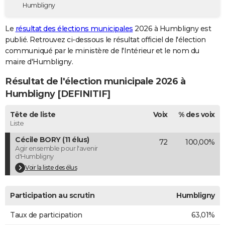
Humbligny
City break
Voyage de noces
Climat
Destinations
Voyage nature
Forum
+
PHOTO
Le
résultat des élections municipales
2026 à Humbligny est
GUIDES D'ACHAT
publié. Retrouvez ci-dessous le résultat officiel de l'élection
communiqué par le ministère de l'Intérieur et le nom du
BONS PLANS
maire d'Humbligny.
CARTE DE VOEUX
Résultat de l'élection municipale 2026 à
Carte Bonne année
Carte Pâques
Carte de Noël
Carte Saint-Valentin
Carte d'anniversaire
Humbligny [DEFINITIF]
DICTIONNAIRE
Biographies
Expressions
Dictionnaire
Citations
Proverbes
Tête de liste
Voix
% des voix
PROGRAMME TV
Liste
COPAINS D'AVANT
Cécile BORY (11 élus)
72
100,00%
Agir ensemble pour l'avenir
Se connecter
Collèges
Universités
Service militaire
S'inscrire
Lycées
Primaires
Entreprises
Avis de recherche
AVIS DE DÉCÈS
d'Humbligny
Voir la liste des élus
FORUM
Lifestyle
Sport
Television
Cinema
Bricolage
Culture
Auto
Voyage
Participation au scrutin
Humbligny
Taux de participation
63,01%