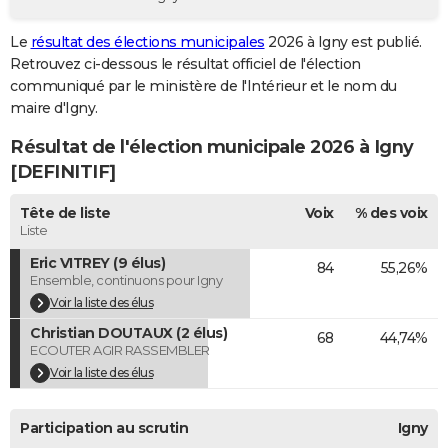
City break
Voyage de noces
Climat
Destinations
Voyage nature
Forum
+
PHOTO
Le
résultat des élections municipales
2026 à Igny est publié.
Retrouvez ci-dessous le résultat officiel de l'élection
GUIDES D'ACHAT
communiqué par le ministère de l'Intérieur et le nom du
BONS PLANS
maire d'Igny.
Résultat de l'élection municipale 2026 à Igny
CARTE DE VOEUX
[DEFINITIF]
Carte Bonne année
Carte Pâques
Carte de Noël
Carte Saint-Valentin
Carte d'anniversaire
DICTIONNAIRE
Tête de liste
Voix
% des voix
Biographies
Expressions
Dictionnaire
Citations
Proverbes
PROGRAMME TV
Liste
Eric VITREY (9 élus)
84
55,26%
COPAINS D'AVANT
Ensemble, continuons pour Igny
Se connecter
Collèges
Universités
Service militaire
S'inscrire
Lycées
Primaires
Entreprises
Avis de recherche
Voir la liste des élus
AVIS DE DÉCÈS
Christian DOUTAUX (2 élus)
68
44,74%
FORUM
ECOUTER AGIR RASSEMBLER
Voir la liste des élus
Lifestyle
Sport
Television
Cinema
Bricolage
Culture
Auto
Voyage
Participation au scrutin
Igny