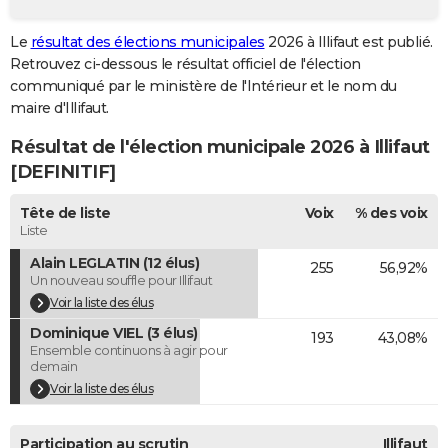
City break
Voyage de noces
Climat
Destinations
Voyage nature
Forum
+
PHOTO
Le
résultat des élections municipales
2026 à Illifaut est publié.
Retrouvez ci-dessous le résultat officiel de l'élection
GUIDES D'ACHAT
communiqué par le ministère de l'Intérieur et le nom du
BONS PLANS
maire d'Illifaut.
Résultat de l'élection municipale 2026 à Illifaut
CARTE DE VOEUX
[DEFINITIF]
Carte Bonne année
Carte Pâques
Carte de Noël
Carte Saint-Valentin
Carte d'anniversaire
DICTIONNAIRE
Tête de liste
Voix
% des voix
Biographies
Expressions
Dictionnaire
Citations
Proverbes
PROGRAMME TV
Liste
Alain LEGLATIN (12 élus)
255
56,92%
COPAINS D'AVANT
Un nouveau souffle pour Illifaut
Se connecter
Collèges
Universités
Service militaire
S'inscrire
Lycées
Primaires
Entreprises
Avis de recherche
Voir la liste des élus
AVIS DE DÉCÈS
Dominique VIEL (3 élus)
193
43,08%
FORUM
Ensemble continuons à agir pour
demain
Lifestyle
Sport
Television
Cinema
Bricolage
Culture
Auto
Voyage
Voir la liste des élus
Participation au scrutin
Illifaut