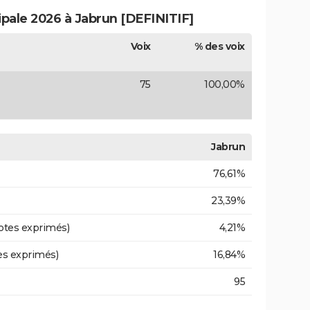
ipale 2026 à Jabrun [DEFINITIF]
Voix
% des voix
75
100,00%
Jabrun
76,61%
23,39%
otes exprimés)
4,21%
es exprimés)
16,84%
95