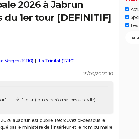
ale 2026 à Jabrun
Actu
ts du 1er tour [DEFINITIF]
Spo
Les 
x-Verges (15110)
La Trinitat (15110)
15/03/26 20:10
ur 1
Jabrun
(toutes les informations sur la ville)
2026 à Jabrun est publié. Retrouvez ci-dessous le
iqué par le ministère de l'Intérieur et le nom du maire