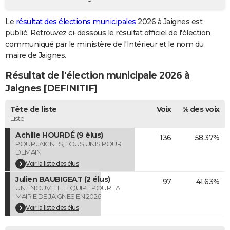
City break
Voyage de noces
Climat
Destinations
Voyage nature
Forum
+
PHOTO
Le
résultat des élections municipales
2026 à Jaignes est
publié. Retrouvez ci-dessous le résultat officiel de l'élection
GUIDES D'ACHAT
communiqué par le ministère de l'Intérieur et le nom du
BONS PLANS
maire de Jaignes.
Résultat de l'élection municipale 2026 à
CARTE DE VOEUX
Jaignes [DEFINITIF]
Carte Bonne année
Carte Pâques
Carte de Noël
Carte Saint-Valentin
Carte d'anniversaire
DICTIONNAIRE
Tête de liste
Voix
% des voix
Biographies
Expressions
Dictionnaire
Citations
Proverbes
PROGRAMME TV
Liste
Achille HOURDÉ (9 élus)
136
58,37%
COPAINS D'AVANT
POUR JAIGNES, TOUS UNIS POUR
DEMAIN
Se connecter
Collèges
Universités
Service militaire
S'inscrire
Lycées
Primaires
Entreprises
Avis de recherche
AVIS DE DÉCÈS
Voir la liste des élus
Julien BAUBIGEAT (2 élus)
FORUM
97
41,63%
UNE NOUVELLE EQUIPE POUR LA
MAIRIE DE JAIGNES EN 2026
Lifestyle
Sport
Television
Cinema
Bricolage
Culture
Auto
Voyage
Voir la liste des élus