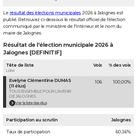
City break
Voyage de noces
Climat
Destinations
Voyage nature
Forum
+
PHOTO
Le
résultat des élections municipales
2026 à Jalognes est
publié. Retrouvez ci-dessous le résultat officiel de l'élection
GUIDES D'ACHAT
communiqué par le ministère de l'Intérieur et le nom du
BONS PLANS
maire de Jalognes.
Résultat de l'élection municipale 2026 à
CARTE DE VOEUX
Jalognes [DEFINITIF]
Carte Bonne année
Carte Pâques
Carte de Noël
Carte Saint-Valentin
Carte d'anniversaire
DICTIONNAIRE
Tête de liste
Voix
% des voix
Biographies
Expressions
Dictionnaire
Citations
Proverbes
PROGRAMME TV
Liste
Evelyne Clémentine DUMAS
106
100,00%
COPAINS D'AVANT
(11 élus)
TOUS ENSEMBLE POUR L'AVENIR
Se connecter
Collèges
Universités
Service militaire
S'inscrire
Lycées
Primaires
Entreprises
Avis de recherche
AVIS DE DÉCÈS
DE JALOGNES
Voir la liste des élus
FORUM
Lifestyle
Sport
Television
Cinema
Bricolage
Culture
Auto
Voyage
Participation au scrutin
Jalognes
Taux de participation
60,36%