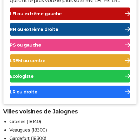
qui ont le plus voté le plus voté RN, LFI, PS, LR...
LFI ou extrême gauche
RN ou extrême droite
PS ou gauche
LREM ou centre
Ecologiste
LR ou droite
Villes voisines de Jalognes
Groises (18140)
Veaugues (18300)
Gardefort (18300)