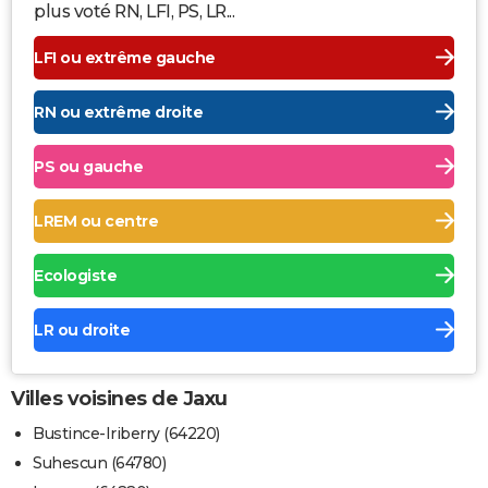
plus voté RN, LFI, PS, LR...
LFI ou extrême gauche
RN ou extrême droite
PS ou gauche
LREM ou centre
Ecologiste
LR ou droite
Villes voisines de Jaxu
Bustince-Iriberry (64220)
Suhescun (64780)