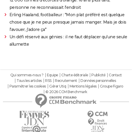
12 000 tonnes d'écorces d'orange. 16 ans plus tard,
personne ne reconnaissait l'endroit
Erling Haaland, footballeur : "Mon plat préféré est quelque
chose que je ne peux presque jamais manger. Mais je dois
l'avouer, j'adore ça"
Un défi réservé aux génies : il ne faut déplacer qu'une seule
allumette
Qui sommes-nous ?
Equipe
Charte éditoriale
Publicité
Contact
Tous les articles
RSS
Recrutement
Données personnelles
Paramétrer les cookies
Gérer Utiq
Mentions légales
Groupe Figaro
© 2026 CCM Benchmark