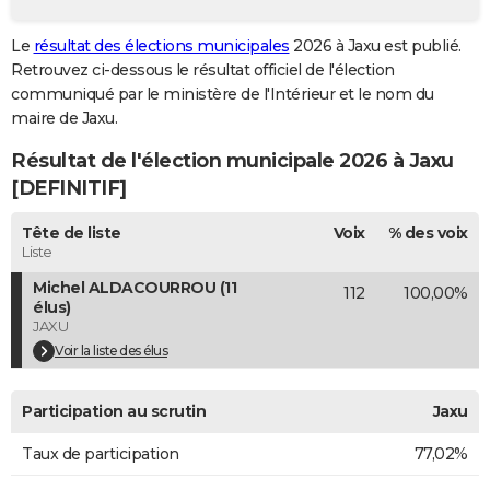
City break
Voyage de noces
Climat
Destinations
Voyage nature
Forum
+
PHOTO
Le
résultat des élections municipales
2026 à Jaxu est publié.
Retrouvez ci-dessous le résultat officiel de l'élection
GUIDES D'ACHAT
communiqué par le ministère de l'Intérieur et le nom du
BONS PLANS
maire de Jaxu.
Résultat de l'élection municipale 2026 à Jaxu
CARTE DE VOEUX
[DEFINITIF]
Carte Bonne année
Carte Pâques
Carte de Noël
Carte Saint-Valentin
Carte d'anniversaire
DICTIONNAIRE
Tête de liste
Voix
% des voix
Biographies
Expressions
Dictionnaire
Citations
Proverbes
PROGRAMME TV
Liste
Michel ALDACOURROU (11
112
100,00%
COPAINS D'AVANT
élus)
JAXU
Se connecter
Collèges
Universités
Service militaire
S'inscrire
Lycées
Primaires
Entreprises
Avis de recherche
AVIS DE DÉCÈS
Voir la liste des élus
FORUM
Participation au scrutin
Jaxu
Lifestyle
Sport
Television
Cinema
Bricolage
Culture
Auto
Voyage
Taux de participation
77,02%