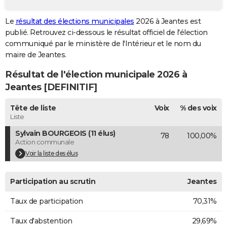
City break
Voyage de noces
Climat
Destinations
Voyage nature
Forum
+
PHOTO
Le
résultat des élections municipales
2026 à Jeantes est
publié. Retrouvez ci-dessous le résultat officiel de l'élection
GUIDES D'ACHAT
communiqué par le ministère de l'Intérieur et le nom du
BONS PLANS
maire de Jeantes.
Résultat de l'élection municipale 2026 à
CARTE DE VOEUX
Jeantes [DEFINITIF]
Carte Bonne année
Carte Pâques
Carte de Noël
Carte Saint-Valentin
Carte d'anniversaire
DICTIONNAIRE
Tête de liste
Voix
% des voix
Biographies
Expressions
Dictionnaire
Citations
Proverbes
PROGRAMME TV
Liste
Sylvain BOURGEOIS (11 élus)
78
100,00%
COPAINS D'AVANT
Action communale
Se connecter
Collèges
Universités
Service militaire
S'inscrire
Lycées
Primaires
Entreprises
Avis de recherche
Voir la liste des élus
AVIS DE DÉCÈS
FORUM
Participation au scrutin
Jeantes
Lifestyle
Sport
Television
Cinema
Bricolage
Culture
Auto
Voyage
Taux de participation
70,31%
Taux d'abstention
29,69%