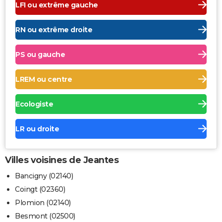
LFI ou extrême gauche
RN ou extrême droite
PS ou gauche
LREM ou centre
Ecologiste
LR ou droite
Villes voisines de Jeantes
Bancigny (02140)
Coingt (02360)
Plomion (02140)
Besmont (02500)