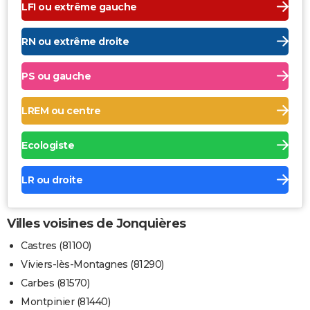
LFI ou extrême gauche
RN ou extrême droite
PS ou gauche
LREM ou centre
Ecologiste
LR ou droite
Villes voisines de Jonquières
Castres (81100)
Viviers-lès-Montagnes (81290)
Carbes (81570)
Montpinier (81440)