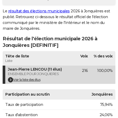
City break
Voyage de noces
Climat
Destinations
Voyage nature
Forum
+
PHOTO
Le
résultat des élections municipales
2026 à Jonquières est
publié. Retrouvez ci-dessous le résultat officiel de l'élection
GUIDES D'ACHAT
communiqué par le ministère de l'Intérieur et le nom du
BONS PLANS
maire de Jonquières.
Résultat de l'élection municipale 2026 à
CARTE DE VOEUX
Jonquières [DEFINITIF]
Carte Bonne année
Carte Pâques
Carte de Noël
Carte Saint-Valentin
Carte d'anniversaire
DICTIONNAIRE
Tête de liste
Voix
% des voix
Biographies
Expressions
Dictionnaire
Citations
Proverbes
PROGRAMME TV
Liste
Jean-Pierre LENCOU (11 élus)
216
100,00%
COPAINS D'AVANT
ENSEMBLE POUR JONQUIERES
Se connecter
Collèges
Universités
Service militaire
S'inscrire
Lycées
Primaires
Entreprises
Avis de recherche
Voir la liste des élus
AVIS DE DÉCÈS
FORUM
Participation au scrutin
Jonquières
Lifestyle
Sport
Television
Cinema
Bricolage
Culture
Auto
Voyage
Taux de participation
75,94%
Taux d'abstention
24,06%