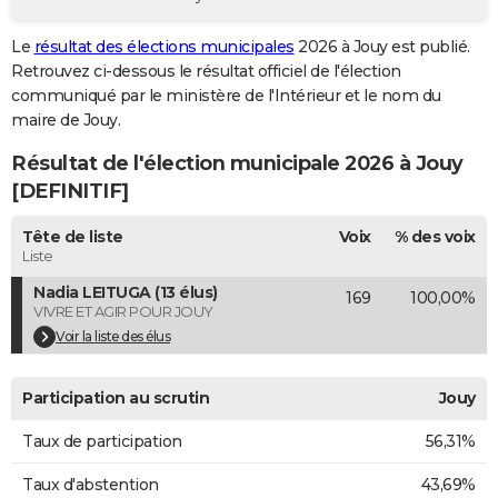
City break
Voyage de noces
Climat
Destinations
Voyage nature
Forum
+
PHOTO
Le
résultat des élections municipales
2026 à Jouy est publié.
Retrouvez ci-dessous le résultat officiel de l'élection
GUIDES D'ACHAT
communiqué par le ministère de l'Intérieur et le nom du
BONS PLANS
maire de Jouy.
Résultat de l'élection municipale 2026 à Jouy
CARTE DE VOEUX
[DEFINITIF]
Carte Bonne année
Carte Pâques
Carte de Noël
Carte Saint-Valentin
Carte d'anniversaire
DICTIONNAIRE
Tête de liste
Voix
% des voix
Biographies
Expressions
Dictionnaire
Citations
Proverbes
PROGRAMME TV
Liste
Nadia LEITUGA (13 élus)
169
100,00%
COPAINS D'AVANT
VIVRE ET AGIR POUR JOUY
Se connecter
Collèges
Universités
Service militaire
S'inscrire
Lycées
Primaires
Entreprises
Avis de recherche
Voir la liste des élus
AVIS DE DÉCÈS
FORUM
Participation au scrutin
Jouy
Lifestyle
Sport
Television
Cinema
Bricolage
Culture
Auto
Voyage
Taux de participation
56,31%
Taux d'abstention
43,69%