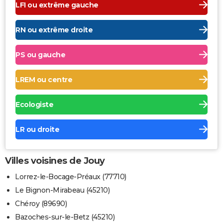
LFI ou extrême gauche
RN ou extrême droite
PS ou gauche
LREM ou centre
Ecologiste
LR ou droite
Villes voisines de Jouy
Lorrez-le-Bocage-Préaux (77710)
Le Bignon-Mirabeau (45210)
Chéroy (89690)
Bazoches-sur-le-Betz (45210)