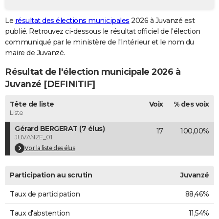
City break
Voyage de noces
Climat
Destinations
Voyage nature
Forum
+
PHOTO
Le
résultat des élections municipales
2026 à Juvanzé est
publié. Retrouvez ci-dessous le résultat officiel de l'élection
GUIDES D'ACHAT
communiqué par le ministère de l'Intérieur et le nom du
BONS PLANS
maire de Juvanzé.
Résultat de l'élection municipale 2026 à
CARTE DE VOEUX
Juvanzé [DEFINITIF]
Carte Bonne année
Carte Pâques
Carte de Noël
Carte Saint-Valentin
Carte d'anniversaire
DICTIONNAIRE
Tête de liste
Voix
% des voix
Biographies
Expressions
Dictionnaire
Citations
Proverbes
PROGRAMME TV
Liste
Gérard BERGERAT (7 élus)
17
100,00%
COPAINS D'AVANT
JUVANZE_01
Se connecter
Collèges
Universités
Service militaire
S'inscrire
Lycées
Primaires
Entreprises
Avis de recherche
Voir la liste des élus
AVIS DE DÉCÈS
FORUM
Participation au scrutin
Juvanzé
Lifestyle
Sport
Television
Cinema
Bricolage
Culture
Auto
Voyage
Taux de participation
88,46%
Taux d'abstention
11,54%