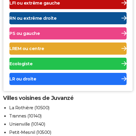
LFI ou extrême gauche
RN ou extrême droite
PS ou gauche
LREM ou centre
Ecologiste
LR ou droite
Villes voisines de Juvanzé
La Rothière (10500)
Trannes (10140)
Unienville (10140)
Petit-Mesnil (10500)