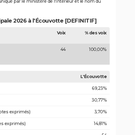
uniqué par le ministère de l'Intérieur et le nom du
ipale 2026 à l'Écouvotte [DEFINITIF]
Voix
% des voix
44
100,00%
L'Écouvotte
69,23%
30,77%
otes exprimés)
3,70%
es exprimés)
14,81%