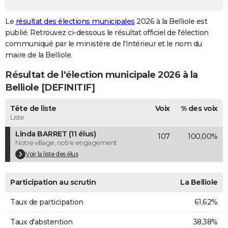
City break
Voyage de noces
Climat
Destinations
Voyage nature
Forum
+
PHOTO
Le
résultat des élections municipales
2026 à la Belliole est
publié. Retrouvez ci-dessous le résultat officiel de l'élection
GUIDES D'ACHAT
communiqué par le ministère de l'Intérieur et le nom du
BONS PLANS
maire de la Belliole.
Résultat de l'élection municipale 2026 à la
CARTE DE VOEUX
Belliole [DEFINITIF]
Carte Bonne année
Carte Pâques
Carte de Noël
Carte Saint-Valentin
Carte d'anniversaire
DICTIONNAIRE
Tête de liste
Voix
% des voix
Biographies
Expressions
Dictionnaire
Citations
Proverbes
PROGRAMME TV
Liste
Linda BARRET (11 élus)
107
100,00%
COPAINS D'AVANT
Notre village, notre engagement
Se connecter
Collèges
Universités
Service militaire
S'inscrire
Lycées
Primaires
Entreprises
Avis de recherche
Voir la liste des élus
AVIS DE DÉCÈS
FORUM
Participation au scrutin
La Belliole
Lifestyle
Sport
Television
Cinema
Bricolage
Culture
Auto
Voyage
Taux de participation
61,62%
Taux d'abstention
38,38%