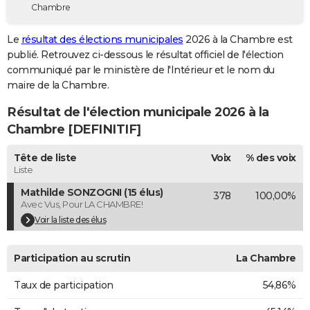
Chambre
City break
Voyage de noces
Climat
Destinations
Voyage nature
Forum
+
PHOTO
Le
résultat des élections municipales
2026 à la Chambre est
GUIDES D'ACHAT
publié. Retrouvez ci-dessous le résultat officiel de l'élection
communiqué par le ministère de l'Intérieur et le nom du
BONS PLANS
maire de la Chambre.
CARTE DE VOEUX
Résultat de l'élection municipale 2026 à la
Carte Bonne année
Carte Pâques
Carte de Noël
Carte Saint-Valentin
Carte d'anniversaire
Chambre [DEFINITIF]
DICTIONNAIRE
Biographies
Expressions
Dictionnaire
Citations
Proverbes
Tête de liste
Voix
% des voix
PROGRAMME TV
Liste
COPAINS D'AVANT
Mathilde SONZOGNI (15 élus)
378
100,00%
Avec Vus, Pour LA CHAMBRE!
Se connecter
Collèges
Universités
Service militaire
S'inscrire
Lycées
Primaires
Entreprises
Avis de recherche
AVIS DE DÉCÈS
Voir la liste des élus
FORUM
Participation au scrutin
La Chambre
Lifestyle
Sport
Television
Cinema
Bricolage
Culture
Auto
Voyage
Taux de participation
54,86%