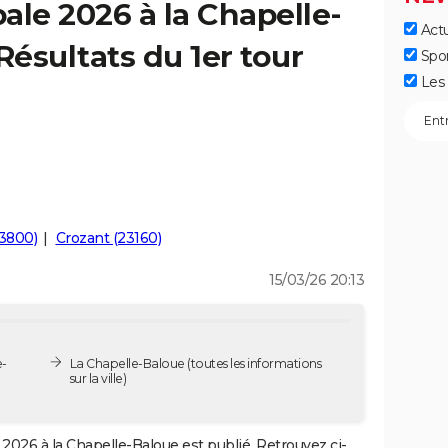
ale 2026 à la Chapelle-
Actu
Résultats du 1er tour
Spo
Les 
23800)
Crozant (23160)
15/03/26 20:13
e-
La Chapelle-Baloue
(toutes les informations
sur la ville)
2026 à la Chapelle-Baloue est publié. Retrouvez ci-