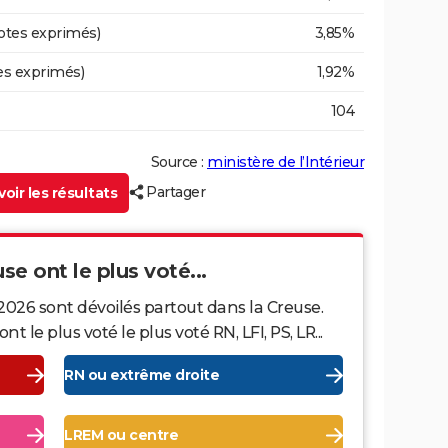
otes exprimés)
3,85%
es exprimés)
1,92%
104
Source :
ministère de l’Intérieur
Partager
oir les résultats
se ont le plus voté...
2026 sont dévoilés partout dans la Creuse.
le plus voté le plus voté RN, LFI, PS, LR...
RN ou extrême droite
LREM ou centre