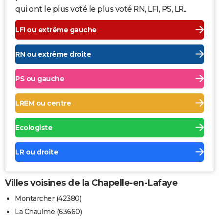
qui ont le plus voté le plus voté RN, LFI, PS, LR...
LFI ou extrême gauche
RN ou extrême droite
PS ou gauche
LREM ou centre
Ecologiste
LR ou droite
Villes voisines de la Chapelle-en-Lafaye
Montarcher (42380)
La Chaulme (63660)