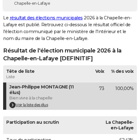
Chapelle-en-Lafaye
City break
Voyage de noces
Climat
Destinations
Voyage nature
Forum
+
PHOTO
Le
résultat des élections municipales
2026 à la Chapelle-en-
GUIDES D'ACHAT
Lafaye est publié. Retrouvez ci-dessous le résultat officiel de
l'élection communiqué par le ministère de l'Intérieur et le
BONS PLANS
nom du maire de la Chapelle-en-Lafaye.
CARTE DE VOEUX
Résultat de l'élection municipale 2026 à la
Carte Bonne année
Carte Pâques
Carte de Noël
Carte Saint-Valentin
Carte d'anniversaire
Chapelle-en-Lafaye [DEFINITIF]
DICTIONNAIRE
Biographies
Expressions
Dictionnaire
Citations
Proverbes
Tête de liste
Voix
% des voix
PROGRAMME TV
Liste
COPAINS D'AVANT
Jean-Philippe MONTAGNE (11
73
100,00%
élus)
Se connecter
Collèges
Universités
Service militaire
S'inscrire
Lycées
Primaires
Entreprises
Avis de recherche
AVIS DE DÉCÈS
Bien vivre à la chapelle
Voir la liste des élus
FORUM
Lifestyle
Sport
Television
Cinema
Bricolage
Culture
Auto
Voyage
Participation au scrutin
La Chapelle-
en-Lafaye
Taux de participation
62,41%