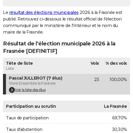
City break
Voyage de noces
Climat
Destinations
Voyage nature
Forum
+
PHOTO
Le
résultat des élections municipales
2026 à la Frasnée est
publié. Retrouvez ci-dessous le résultat officiel de l'élection
GUIDES D'ACHAT
communiqué par le ministère de l'Intérieur et le nom du
BONS PLANS
maire de la Frasnée.
Résultat de l'élection municipale 2026 à la
CARTE DE VOEUX
Frasnée [DEFINITIF]
Carte Bonne année
Carte Pâques
Carte de Noël
Carte Saint-Valentin
Carte d'anniversaire
DICTIONNAIRE
Tête de liste
Voix
% des voix
Biographies
Expressions
Dictionnaire
Citations
Proverbes
PROGRAMME TV
Liste
Pascal JULLEROT (7 élus)
23
100,00%
COPAINS D'AVANT
Vivre Ensemble la Frasnée
Se connecter
Collèges
Universités
Service militaire
S'inscrire
Lycées
Primaires
Entreprises
Avis de recherche
Voir la liste des élus
AVIS DE DÉCÈS
FORUM
Participation au scrutin
La Frasnée
Lifestyle
Sport
Television
Cinema
Bricolage
Culture
Auto
Voyage
Taux de participation
69,70%
Taux d'abstention
30,30%