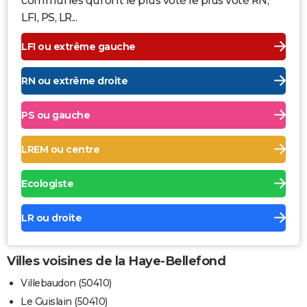
communes qui ont le plus voté le plus voté RN,
LFI, PS, LR...
LFI ou extrême gauche
RN ou extrême droite
PS ou gauche
LREM ou centre
Ecologiste
LR ou droite
Villes voisines de la Haye-Bellefond
Villebaudon (50410)
Le Guislain (50410)