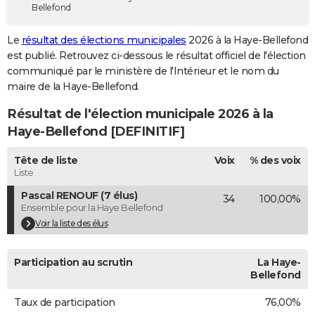
Bellefond
City break
Voyage de noces
Climat
Destinations
Voyage nature
Forum
+
PHOTO
Le
résultat des élections municipales
2026 à la Haye-Bellefond
GUIDES D'ACHAT
est publié. Retrouvez ci-dessous le résultat officiel de l'élection
communiqué par le ministère de l'Intérieur et le nom du
BONS PLANS
maire de la Haye-Bellefond.
CARTE DE VOEUX
Résultat de l'élection municipale 2026 à la
Carte Bonne année
Carte Pâques
Carte de Noël
Carte Saint-Valentin
Carte d'anniversaire
Haye-Bellefond [DEFINITIF]
DICTIONNAIRE
Biographies
Expressions
Dictionnaire
Citations
Proverbes
Tête de liste
Voix
% des voix
PROGRAMME TV
Liste
COPAINS D'AVANT
Pascal RENOUF (7 élus)
34
100,00%
Ensemble pour la Haye Bellefond
Se connecter
Collèges
Universités
Service militaire
S'inscrire
Lycées
Primaires
Entreprises
Avis de recherche
AVIS DE DÉCÈS
Voir la liste des élus
FORUM
Participation au scrutin
La Haye-
Lifestyle
Sport
Television
Cinema
Bricolage
Culture
Auto
Voyage
Bellefond
Taux de participation
76,00%