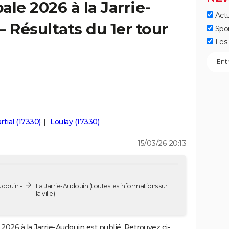
le 2026 à la Jarrie-
Actu
 Résultats du 1er tour
Spo
Les 
rtial (17330)
Loulay (17330)
15/03/26 20:13
udouin -
La Jarrie-Audouin
(toutes les informations sur
la ville)
2026 à la Jarrie-Audouin est publié. Retrouvez ci-