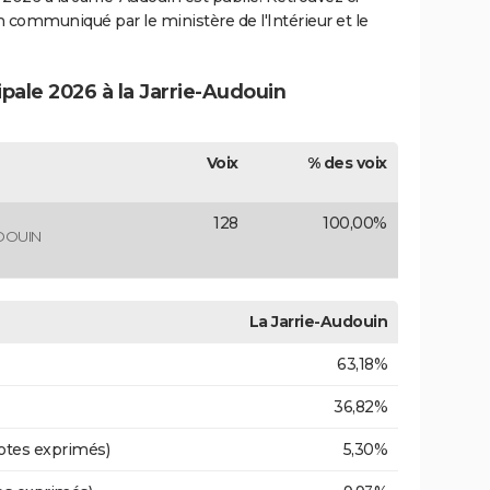
ion communiqué par le ministère de l'Intérieur et le
ipale 2026 à la Jarrie-Audouin
Voix
% des voix
128
100,00%
DOUIN
La Jarrie-Audouin
63,18%
36,82%
otes exprimés)
5,30%