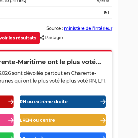
es exprimés)
9,93%
151
Source :
ministère de l’Intérieur
Partager
oir les résultats
rente-Maritime ont le plus voté...
 2026 sont dévoilés partout en Charente-
es qui ont le plus voté le plus voté RN, LFI,
RN ou extrême droite
LREM ou centre