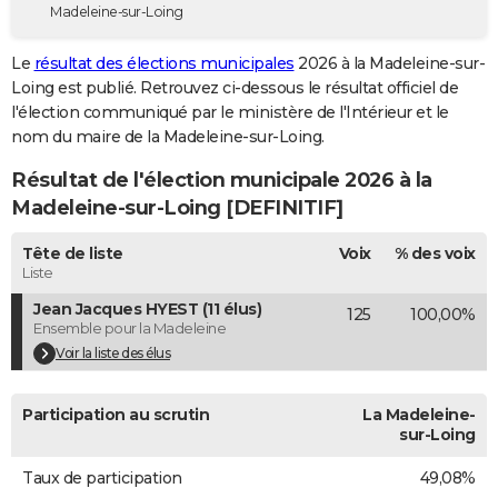
Madeleine-sur-Loing
City break
Voyage de noces
Climat
Destinations
Voyage nature
Forum
+
PHOTO
Le
résultat des élections municipales
2026 à la Madeleine-sur-
GUIDES D'ACHAT
Loing est publié. Retrouvez ci-dessous le résultat officiel de
l'élection communiqué par le ministère de l'Intérieur et le
BONS PLANS
nom du maire de la Madeleine-sur-Loing.
CARTE DE VOEUX
Résultat de l'élection municipale 2026 à la
Carte Bonne année
Carte Pâques
Carte de Noël
Carte Saint-Valentin
Carte d'anniversaire
Madeleine-sur-Loing [DEFINITIF]
DICTIONNAIRE
Biographies
Expressions
Dictionnaire
Citations
Proverbes
Tête de liste
Voix
% des voix
PROGRAMME TV
Liste
COPAINS D'AVANT
Jean Jacques HYEST (11 élus)
125
100,00%
Ensemble pour la Madeleine
Se connecter
Collèges
Universités
Service militaire
S'inscrire
Lycées
Primaires
Entreprises
Avis de recherche
AVIS DE DÉCÈS
Voir la liste des élus
FORUM
Participation au scrutin
La Madeleine-
Lifestyle
Sport
Television
Cinema
Bricolage
Culture
Auto
Voyage
sur-Loing
Taux de participation
49,08%