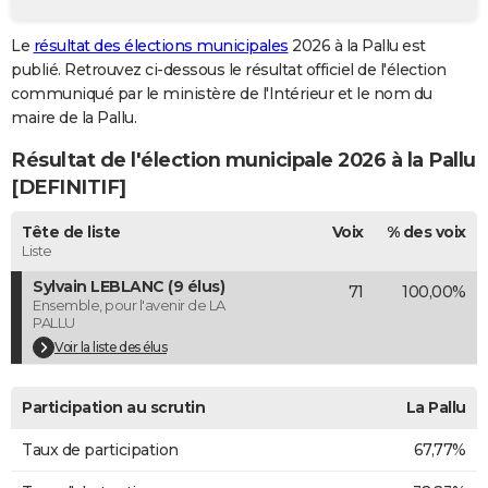
City break
Voyage de noces
Climat
Destinations
Voyage nature
Forum
+
PHOTO
Le
résultat des élections municipales
2026 à la Pallu est
publié. Retrouvez ci-dessous le résultat officiel de l'élection
GUIDES D'ACHAT
communiqué par le ministère de l'Intérieur et le nom du
BONS PLANS
maire de la Pallu.
Résultat de l'élection municipale 2026 à la Pallu
CARTE DE VOEUX
[DEFINITIF]
Carte Bonne année
Carte Pâques
Carte de Noël
Carte Saint-Valentin
Carte d'anniversaire
DICTIONNAIRE
Tête de liste
Voix
% des voix
Biographies
Expressions
Dictionnaire
Citations
Proverbes
PROGRAMME TV
Liste
Sylvain LEBLANC (9 élus)
71
100,00%
COPAINS D'AVANT
Ensemble, pour l'avenir de LA
PALLU
Se connecter
Collèges
Universités
Service militaire
S'inscrire
Lycées
Primaires
Entreprises
Avis de recherche
AVIS DE DÉCÈS
Voir la liste des élus
FORUM
Participation au scrutin
La Pallu
Lifestyle
Sport
Television
Cinema
Bricolage
Culture
Auto
Voyage
Taux de participation
67,77%