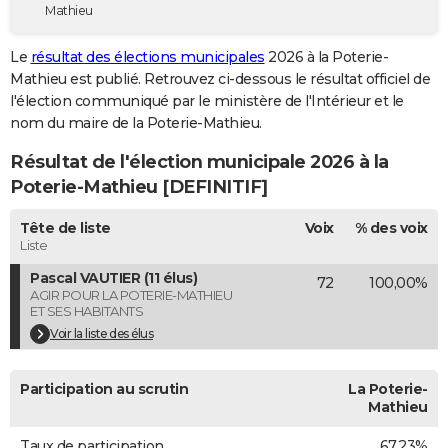
Mathieu
City break
Voyage de noces
Climat
Destinations
Voyage nature
Forum
+
PHOTO
Le
résultat des élections municipales
2026 à la Poterie-
GUIDES D'ACHAT
Mathieu est publié. Retrouvez ci-dessous le résultat officiel de
l'élection communiqué par le ministère de l'Intérieur et le
BONS PLANS
nom du maire de la Poterie-Mathieu.
CARTE DE VOEUX
Résultat de l'élection municipale 2026 à la
Carte Bonne année
Carte Pâques
Carte de Noël
Carte Saint-Valentin
Carte d'anniversaire
Poterie-Mathieu [DEFINITIF]
DICTIONNAIRE
Biographies
Expressions
Dictionnaire
Citations
Proverbes
Tête de liste
Voix
% des voix
PROGRAMME TV
Liste
COPAINS D'AVANT
Pascal VAUTIER (11 élus)
72
100,00%
AGIR POUR LA POTERIE-MATHIEU
Se connecter
Collèges
Universités
Service militaire
S'inscrire
Lycées
Primaires
Entreprises
Avis de recherche
AVIS DE DÉCÈS
ET SES HABITANTS
Voir la liste des élus
FORUM
Lifestyle
Sport
Television
Cinema
Bricolage
Culture
Auto
Voyage
Participation au scrutin
La Poterie-
Mathieu
Taux de participation
67,23%