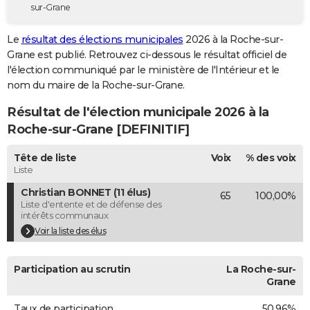
sur-Grane
City break
Voyage de noces
Climat
Destinations
Voyage nature
Forum
+
PHOTO
Le
résultat des élections municipales
2026 à la Roche-sur-
GUIDES D'ACHAT
Grane est publié. Retrouvez ci-dessous le résultat officiel de
l'élection communiqué par le ministère de l'Intérieur et le
BONS PLANS
nom du maire de la Roche-sur-Grane.
CARTE DE VOEUX
Résultat de l'élection municipale 2026 à la
Carte Bonne année
Carte Pâques
Carte de Noël
Carte Saint-Valentin
Carte d'anniversaire
Roche-sur-Grane [DEFINITIF]
DICTIONNAIRE
Biographies
Expressions
Dictionnaire
Citations
Proverbes
Tête de liste
Voix
% des voix
PROGRAMME TV
Liste
COPAINS D'AVANT
Christian BONNET (11 élus)
65
100,00%
Liste d'entente et de défense des
Se connecter
Collèges
Universités
Service militaire
S'inscrire
Lycées
Primaires
Entreprises
Avis de recherche
AVIS DE DÉCÈS
intérêts communaux
Voir la liste des élus
FORUM
Lifestyle
Sport
Television
Cinema
Bricolage
Culture
Auto
Voyage
Participation au scrutin
La Roche-sur-
Grane
Taux de participation
50,96%