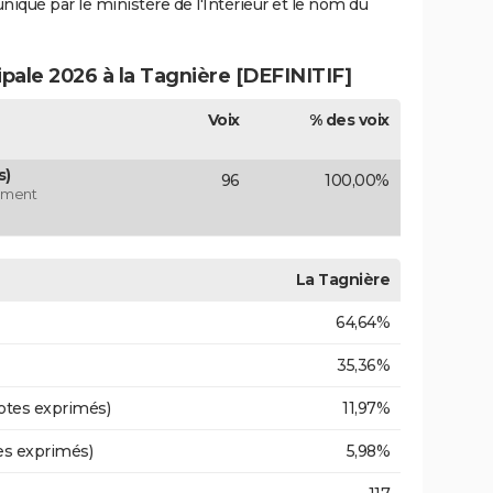
uniqué par le ministère de l'Intérieur et le nom du
ipale 2026 à la Tagnière [DEFINITIF]
Voix
% des voix
s)
96
100,00%
vement
La Tagnière
64,64%
35,36%
otes exprimés)
11,97%
es exprimés)
5,98%