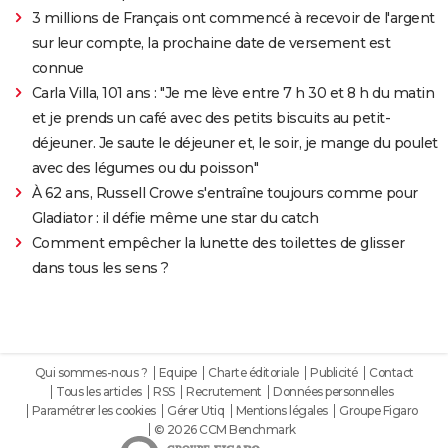
3 millions de Français ont commencé à recevoir de l'argent
sur leur compte, la prochaine date de versement est
connue
Carla Villa, 101 ans : "Je me lève entre 7 h 30 et 8 h du matin
et je prends un café avec des petits biscuits au petit-
déjeuner. Je saute le déjeuner et, le soir, je mange du poulet
avec des légumes ou du poisson"
À 62 ans, Russell Crowe s'entraîne toujours comme pour
Gladiator : il défie même une star du catch
Comment empêcher la lunette des toilettes de glisser
dans tous les sens ?
Qui sommes-nous ?
Equipe
Charte éditoriale
Publicité
Contact
Tous les articles
RSS
Recrutement
Données personnelles
Paramétrer les cookies
Gérer Utiq
Mentions légales
Groupe Figaro
© 2026 CCM Benchmark