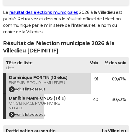
City break
Voyage de noces
Climat
Destinations
Voyage nature
Forum
+
PHOTO
Le
résultat des élections municipales
2026 à la Villedieu est
publié. Retrouvez ci-dessous le résultat officiel de l'élection
GUIDES D'ACHAT
communiqué par le ministère de l'Intérieur et le nom du
BONS PLANS
maire de la Villedieu.
Résultat de l'élection municipale 2026 à la
CARTE DE VOEUX
Villedieu [DEFINITIF]
Carte Bonne année
Carte Pâques
Carte de Noël
Carte Saint-Valentin
Carte d'anniversaire
DICTIONNAIRE
Tête de liste
Voix
% des voix
Biographies
Expressions
Dictionnaire
Citations
Proverbes
PROGRAMME TV
Liste
Dominique FORTIN (10 élus)
91
69,47%
COPAINS D'AVANT
ENSEMBLE POUR LA VILLEDIEU
Se connecter
Collèges
Universités
Service militaire
S'inscrire
Lycées
Primaires
Entreprises
Avis de recherche
Voir la liste des élus
AVIS DE DÉCÈS
Danièle MAINFONDS (1 élu)
40
30,53%
FORUM
ON S'ENGAGE POUR NOTRE
VILLAGE
Lifestyle
Sport
Television
Cinema
Bricolage
Culture
Auto
Voyage
Voir la liste des élus
Participation au scrutin
La Villedieu