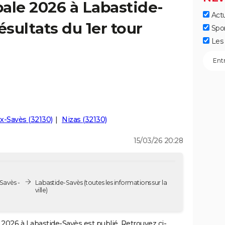
ale 2026 à Labastide-
Actu
ésultats du 1er tour
Spo
Les 
x-Savès (32130)
Nizas (32130)
15/03/26 20:28
Savès -
Labastide-Savès
(toutes les informations sur la
ville)
2026 à Labastide-Savès est publié. Retrouvez ci-