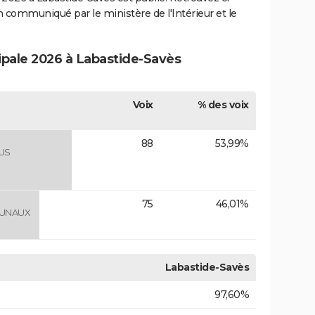
ion communiqué par le ministère de l'Intérieur et le
cipale 2026 à Labastide-Savès
Voix
% des voix
88
53,99%
US
75
46,01%
MUNAUX
Labastide-Savès
97,60%