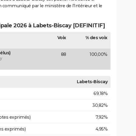
ion communiqué par le ministère de l'Intérieur et le
ipale 2026 à Labets-Biscay [DEFINITIF]
Voix
% des voix
élus)
88
100,00%
y
Labets-Biscay
69,18%
30,82%
otes exprimés)
7,92%
es exprimés)
4,95%