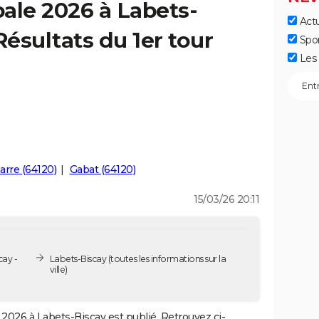
ale 2026 à Labets-
Actu
Résultats du 1er tour
Spo
Les 
harre (64120)
Gabat (64120)
15/03/26 20:11
cay -
Labets-Biscay
(toutes les informations sur la
ville)
2026 à Labets-Biscay est publié. Retrouvez ci-