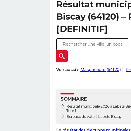
Résultat municip
Biscay (64120) – 
[DEFINITIF]
Voir aussi :
Masparraute (64120)
Il
SOMMAIRE
Résultat municipale 2026 à Labets-Bis
Tour 1
Bureaux de vote à Labets-Biscay
Le
résultat des élections municipales