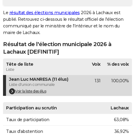
City break
Voyage de noces
Climat
Destinations
Voyage nature
Forum
+
PHOTO
Le
résultat des élections municipales
2026 à Lachaux est
publié. Retrouvez ci-dessous le résultat officiel de l'élection
GUIDES D'ACHAT
communiqué par le ministère de l'Intérieur et le nom du
BONS PLANS
maire de Lachaux.
Résultat de l'élection municipale 2026 à
CARTE DE VOEUX
Lachaux [DEFINITIF]
Carte Bonne année
Carte Pâques
Carte de Noël
Carte Saint-Valentin
Carte d'anniversaire
DICTIONNAIRE
Tête de liste
Voix
% des voix
Biographies
Expressions
Dictionnaire
Citations
Proverbes
PROGRAMME TV
Liste
Jean Luc MANRESA (11 élus)
131
100,00%
COPAINS D'AVANT
Liste d'union communale
Se connecter
Collèges
Universités
Service militaire
S'inscrire
Lycées
Primaires
Entreprises
Avis de recherche
Voir la liste des élus
AVIS DE DÉCÈS
FORUM
Participation au scrutin
Lachaux
Lifestyle
Sport
Television
Cinema
Bricolage
Culture
Auto
Voyage
Taux de participation
63,08%
Taux d'abstention
36,92%