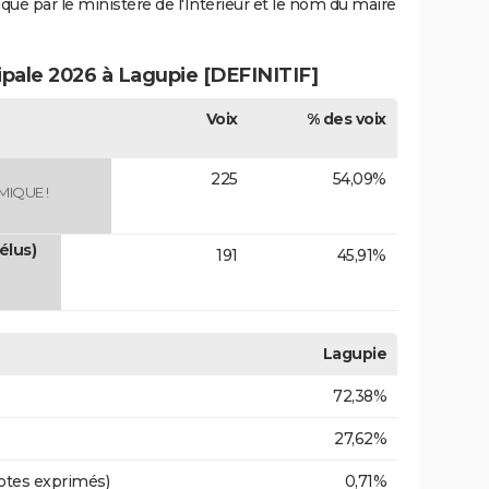
iqué par le ministère de l'Intérieur et le nom du maire
ipale 2026 à Lagupie [DEFINITIF]
Voix
% des voix
225
54,09%
MIQUE !
élus)
191
45,91%
Lagupie
72,38%
27,62%
otes exprimés)
0,71%