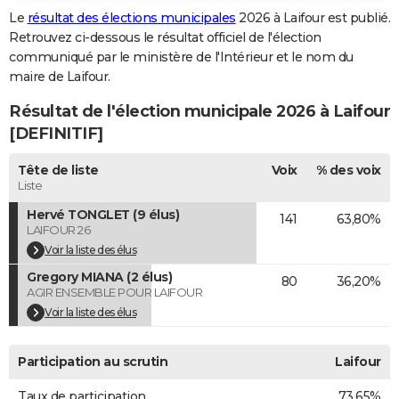
Le
résultat des élections municipales
2026 à Laifour est publié.
City break
Voyage de noces
Climat
Destinations
Voyage nature
Forum
+
PHOTO
Retrouvez ci-dessous le résultat officiel de l'élection
communiqué par le ministère de l'Intérieur et le nom du
GUIDES D'ACHAT
maire de Laifour.
BONS PLANS
Résultat de l'élection municipale 2026 à Laifour
CARTE DE VOEUX
[DEFINITIF]
Carte Bonne année
Carte Pâques
Carte de Noël
Carte Saint-Valentin
Carte d'anniversaire
DICTIONNAIRE
Tête de liste
Voix
% des voix
Liste
Biographies
Expressions
Dictionnaire
Citations
Proverbes
PROGRAMME TV
Hervé TONGLET (9 élus)
141
63,80%
LAIFOUR 26
COPAINS D'AVANT
Voir la liste des élus
Se connecter
Collèges
Universités
Service militaire
S'inscrire
Lycées
Primaires
Entreprises
Avis de recherche
AVIS DE DÉCÈS
Gregory MIANA (2 élus)
80
36,20%
AGIR ENSEMBLE POUR LAIFOUR
FORUM
Voir la liste des élus
Lifestyle
Sport
Television
Cinema
Bricolage
Culture
Auto
Voyage
Participation au scrutin
Laifour
Taux de participation
73,65%