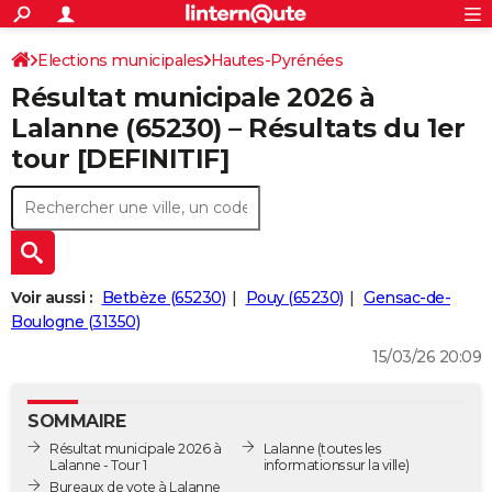
ACTUALITÉS
Connexion
S'inscrire
Elections municipales
Hautes-Pyrénées
Rechercher
Société
Education
Villes
Politique
Faits Divers
Monde
+
SPORT
Résultat municipale 2026 à
Football
Cyclisme
Forum
Coupe du monde 2026
Tennis
Rugby
CULTURE
Lalanne (65230) – Résultats du 1er
tour [DEFINITIF]
TNT
Cinéma
Musique
Programme TV
Streaming
Sorties cinéma
+
FINANCE
Impôts
Immobilier
Banque
Crédit
Retraite
Epargne
Risques naturels par ville
Assurance
AUTO
Réserver un essai
Berlines
Forum auto
Essais
Citadines
SUV
+
HIGH-TECH
Meilleur smartphone
Ordinateurs
Guide high-tech
Mobiles
Internet
Jeux vidéo
+
BRICOLAGE
Voir aussi :
Betbèze (65230)
Pouy (65230)
Gensac-de-
Boulogne (31350)
Aménagement intérieur
Cuisine
Jardinage
+
Forum
Extérieur
Salle de bains
Rangement
WEEK-END
15/03/26 20:09
Escapades
Expositions
Week-end nature
Guides de France
Patrimoine
Musées
+
LIFESTYLE
SOMMAIRE
Bien-être
Mode
+
Art de vivre
Loisirs
Modes de vie
SANTE
Résultat municipale 2026 à
Lalanne
(toutes les
Lalanne - Tour 1
informations sur la ville)
Guide de la santé
Médicaments
+
Alimentation
Maladies
Sommeil
VOYAGE
Bureaux de vote à Lalanne