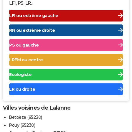
LFI, PS, LR...
LFI ou extrême gauche
RN ou extrême droite
PS ou gauche
LREM ou centre
Ecologiste
LR ou droite
Villes voisines de Lalanne
Betbèze (65230)
Pouy (65230)