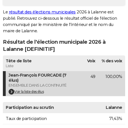
City break
Voyage de noces
Climat
Destinations
Voyage nature
Forum
+
PHOTO
Le
résultat des élections municipales
2026 à Lalanne est
publié. Retrouvez ci-dessous le résultat officiel de l'élection
GUIDES D'ACHAT
communiqué par le ministère de l'Intérieur et le nom du
BONS PLANS
maire de Lalanne.
Résultat de l'élection municipale 2026 à
CARTE DE VOEUX
Lalanne [DEFINITIF]
Carte Bonne année
Carte Pâques
Carte de Noël
Carte Saint-Valentin
Carte d'anniversaire
DICTIONNAIRE
Tête de liste
Voix
% des voix
Biographies
Expressions
Dictionnaire
Citations
Proverbes
PROGRAMME TV
Liste
Jean-François FOURCADE (7
49
100,00%
COPAINS D'AVANT
élus)
ENSEMBLE DANS LA CONTINUITÉ
Se connecter
Collèges
Universités
Service militaire
S'inscrire
Lycées
Primaires
Entreprises
Avis de recherche
AVIS DE DÉCÈS
Voir la liste des élus
FORUM
Participation au scrutin
Lalanne
Lifestyle
Sport
Television
Cinema
Bricolage
Culture
Auto
Voyage
Taux de participation
71,43%