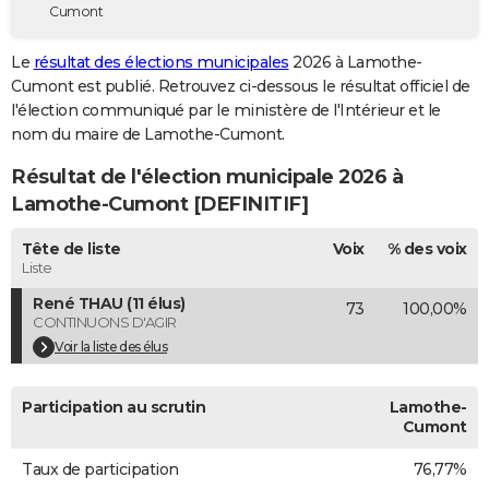
Cumont
City break
Voyage de noces
Climat
Destinations
Voyage nature
Forum
+
PHOTO
Le
résultat des élections municipales
2026 à Lamothe-
GUIDES D'ACHAT
Cumont est publié. Retrouvez ci-dessous le résultat officiel de
l'élection communiqué par le ministère de l'Intérieur et le
BONS PLANS
nom du maire de Lamothe-Cumont.
CARTE DE VOEUX
Résultat de l'élection municipale 2026 à
Carte Bonne année
Carte Pâques
Carte de Noël
Carte Saint-Valentin
Carte d'anniversaire
Lamothe-Cumont [DEFINITIF]
DICTIONNAIRE
Biographies
Expressions
Dictionnaire
Citations
Proverbes
Tête de liste
Voix
% des voix
PROGRAMME TV
Liste
COPAINS D'AVANT
René THAU (11 élus)
73
100,00%
CONTINUONS D'AGIR
Se connecter
Collèges
Universités
Service militaire
S'inscrire
Lycées
Primaires
Entreprises
Avis de recherche
AVIS DE DÉCÈS
Voir la liste des élus
FORUM
Participation au scrutin
Lamothe-
Lifestyle
Sport
Television
Cinema
Bricolage
Culture
Auto
Voyage
Cumont
Taux de participation
76,77%