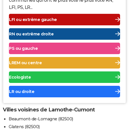
communes qui ont le plus voté le plus voté RN,
LFI, PS, LR...
LFI ou extrême gauche
RN ou extrême droite
PS ou gauche
LREM ou centre
Ecologiste
LR ou droite
Villes voisines de Lamothe-Cumont
Beaumont-de-Lomagne (82500)
Glatens (82500)