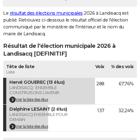
City break
Voyage de noces
Climat
Destinations
Voyage nature
Forum
+
PHOTO
Le
résultat des élections municipales
2026 à Landisacq est
publié. Retrouvez ci-dessous le résultat officiel de l'élection
GUIDES D'ACHAT
communiqué par le ministère de l'Intérieur et le nom du
BONS PLANS
maire de Landisacq.
Résultat de l'élection municipale 2026 à
CARTE DE VOEUX
Landisacq [DEFINITIF]
Carte Bonne année
Carte Pâques
Carte de Noël
Carte Saint-Valentin
Carte d'anniversaire
DICTIONNAIRE
Tête de liste
Voix
% des voix
Biographies
Expressions
Dictionnaire
Citations
Proverbes
PROGRAMME TV
Liste
Hervé GOUEREC (13 élus)
288
67,76%
COPAINS D'AVANT
LANDISACQ : ENSEMBLE
CONSTRUISONS L'AVENIR
Se connecter
Collèges
Universités
Service militaire
S'inscrire
Lycées
Primaires
Entreprises
Avis de recherche
AVIS DE DÉCÈS
Voir la liste des élus
Delphine LESAINT (2 élus)
FORUM
137
32,24%
LANDISACQ ENSEMBLE POUR
DEMAIN
Lifestyle
Sport
Television
Cinema
Bricolage
Culture
Auto
Voyage
Voir la liste des élus