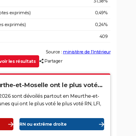
31,38%
otes exprimés)
0,49%
es exprimés)
0,24%
409
Source :
ministère de l’Intérieur
Partager
oir les résultats
rthe-et-Moselle ont le plus voté...
 2026 sont dévoilés partout en Meurthe-et-
s qui ont le plus voté le plus voté RN, LFI,
RN ou extrême droite