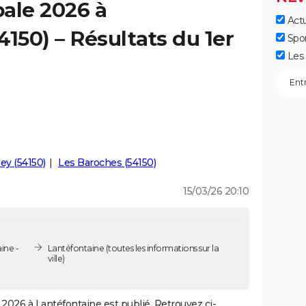
ale 2026 à
Actu
150) – Résultats du 1er
Spo
Les 
iey (54150)
Les Baroches (54150)
15/03/26 20:10
ine -
Lantéfontaine
(toutes les informations sur la
ville)
2026 à Lantéfontaine est publié. Retrouvez ci-