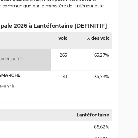
ion communiqué par le ministère de l'Intérieur et le
ipale 2026 à Lantéfontaine [DEFINITIF]
Voix
% des voix
265
65,27%
X VILLAGES
ELAMARCHE
141
34,73%
venir à
Lantéfontaine
68,62%