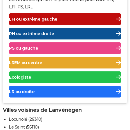
LFI, PS, LR...
LFI ou extrême gauche
RN ou extrême droite
PS ou gauche
LREM ou centre
Ecologiste
LR ou droite
Villes voisines de Lanvénégen
Locunolé (29310)
Le Saint (56110)