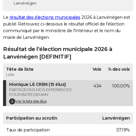
Lanvénégen
City break
Voyage de noces
Climat
Destinations
Voyage nature
Forum
+
PHOTO
Le
résultat des élections municipales
2026 à Lanvénégen est
GUIDES D'ACHAT
publié. Retrouvez ci-dessous le résultat officiel de l'élection
communiqué par le ministère de l'Intérieur et le nom du
BONS PLANS
maire de Lanvénégen.
CARTE DE VOEUX
Résultat de l'élection municipale 2026 à
Carte Bonne année
Carte Pâques
Carte de Noël
Carte Saint-Valentin
Carte d'anniversaire
Lanvénégen [DEFINITIF]
DICTIONNAIRE
Biographies
Expressions
Dictionnaire
Citations
Proverbes
Tête de liste
Voix
% des voix
PROGRAMME TV
Liste
COPAINS D'AVANT
Monique LE CREN (15 élus)
434
100,00%
PARTAGEONS NOS EXPERIENCES
Se connecter
Collèges
Universités
Service militaire
S'inscrire
Lycées
Primaires
Entreprises
Avis de recherche
AVIS DE DÉCÈS
POUR BATIR DEMAIN
Voir la liste des élus
FORUM
Lifestyle
Sport
Television
Cinema
Bricolage
Culture
Auto
Voyage
Participation au scrutin
Lanvénégen
Taux de participation
57,19%