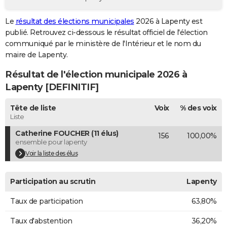
City break
Voyage de noces
Climat
Destinations
Voyage nature
Forum
+
PHOTO
Le
résultat des élections municipales
2026 à Lapenty est
publié. Retrouvez ci-dessous le résultat officiel de l'élection
GUIDES D'ACHAT
communiqué par le ministère de l'Intérieur et le nom du
BONS PLANS
maire de Lapenty.
Résultat de l'élection municipale 2026 à
CARTE DE VOEUX
Lapenty [DEFINITIF]
Carte Bonne année
Carte Pâques
Carte de Noël
Carte Saint-Valentin
Carte d'anniversaire
DICTIONNAIRE
Tête de liste
Voix
% des voix
Biographies
Expressions
Dictionnaire
Citations
Proverbes
PROGRAMME TV
Liste
Catherine FOUCHER (11 élus)
156
100,00%
COPAINS D'AVANT
ensemble pour lapenty
Se connecter
Collèges
Universités
Service militaire
S'inscrire
Lycées
Primaires
Entreprises
Avis de recherche
Voir la liste des élus
AVIS DE DÉCÈS
FORUM
Participation au scrutin
Lapenty
Lifestyle
Sport
Television
Cinema
Bricolage
Culture
Auto
Voyage
Taux de participation
63,80%
Taux d'abstention
36,20%