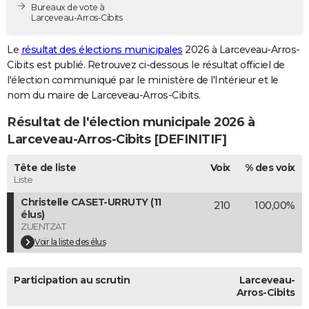
Bureaux de vote à
City break
Voyage de noces
Climat
Destinations
Voyage nature
Forum
+
PHOTO
Larceveau-Arros-Cibits
GUIDES D'ACHAT
Le
résultat des élections municipales
2026 à Larceveau-Arros-
Cibits est publié. Retrouvez ci-dessous le résultat officiel de
BONS PLANS
l'élection communiqué par le ministère de l'Intérieur et le
nom du maire de Larceveau-Arros-Cibits.
CARTE DE VOEUX
Résultat de l'élection municipale 2026 à
Carte Bonne année
Carte Pâques
Carte de Noël
Carte Saint-Valentin
Carte d'anniversaire
DICTIONNAIRE
Larceveau-Arros-Cibits [DEFINITIF]
Biographies
Expressions
Dictionnaire
Citations
Proverbes
PROGRAMME TV
Tête de liste
Voix
% des voix
Liste
COPAINS D'AVANT
Christelle CASET-URRUTY (11
210
100,00%
Se connecter
Collèges
Universités
Service militaire
S'inscrire
Lycées
Primaires
Entreprises
Avis de recherche
AVIS DE DÉCÈS
élus)
ZUENTZAT
FORUM
Voir la liste des élus
Lifestyle
Sport
Television
Cinema
Bricolage
Culture
Auto
Voyage
Participation au scrutin
Larceveau-
Arros-Cibits