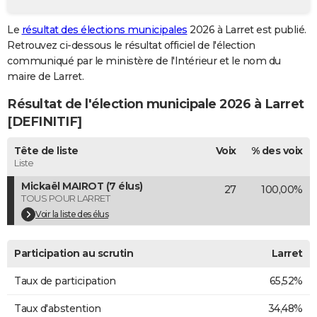
City break
Voyage de noces
Climat
Destinations
Voyage nature
Forum
+
PHOTO
Le
résultat des élections municipales
2026 à Larret est publié.
Retrouvez ci-dessous le résultat officiel de l'élection
GUIDES D'ACHAT
communiqué par le ministère de l'Intérieur et le nom du
BONS PLANS
maire de Larret.
Résultat de l'élection municipale 2026 à Larret
CARTE DE VOEUX
[DEFINITIF]
Carte Bonne année
Carte Pâques
Carte de Noël
Carte Saint-Valentin
Carte d'anniversaire
DICTIONNAIRE
Tête de liste
Voix
% des voix
Biographies
Expressions
Dictionnaire
Citations
Proverbes
PROGRAMME TV
Liste
Mickaël MAIROT (7 élus)
27
100,00%
COPAINS D'AVANT
TOUS POUR LARRET
Se connecter
Collèges
Universités
Service militaire
S'inscrire
Lycées
Primaires
Entreprises
Avis de recherche
Voir la liste des élus
AVIS DE DÉCÈS
FORUM
Participation au scrutin
Larret
Lifestyle
Sport
Television
Cinema
Bricolage
Culture
Auto
Voyage
Taux de participation
65,52%
Taux d'abstention
34,48%