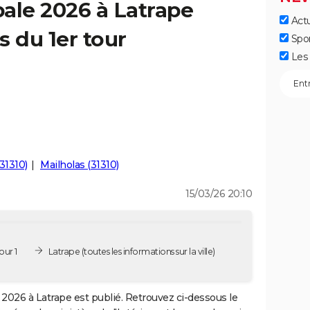
ale 2026 à Latrape
Actu
s du 1er tour
Spo
Les 
31310)
Mailholas (31310)
15/03/26 20:10
our 1
Latrape
(toutes les informations sur la ville)
2026 à Latrape est publié. Retrouvez ci-dessous le