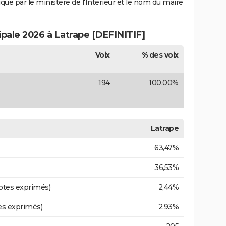
iqué par le ministère de l'Intérieur et le nom du maire
ipale 2026 à Latrape [DEFINITIF]
Voix
% des voix
194
100,00%
Latrape
63,47%
36,53%
otes exprimés)
2,44%
es exprimés)
2,93%