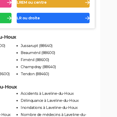
LREM ou centre
LR ou droite
du-Houx
00)
Jussarupt (88640)
Beauménil (88600)
Fiménil (88600)
Champdray (88640)
8600)
Tendon (88460)
-du-Houx
Accidents à Laveline-du-Houx
Délinquance à Laveline-du-Houx
Inondations à Laveline-du-Houx
u-Houx
Nombre de médecins à Laveline-du-