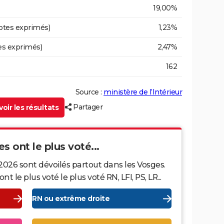
19,00%
otes exprimés)
1,23%
es exprimés)
2,47%
162
Source :
ministère de l’Intérieur
Partager
oir les résultats
s ont le plus voté...
2026 sont dévoilés partout dans les Vosges.
le plus voté le plus voté RN, LFI, PS, LR...
RN ou extrême droite