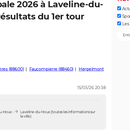
ale 2026 à Laveline-du-
Actu
ésultats du 1er tour
Spo
Les 
ères (88600)
Faucompierre (88460)
Herpelmont
15/03/26 20:38
u-Houx -
Laveline-du-Houx
(toutes les informations sur
la ville)