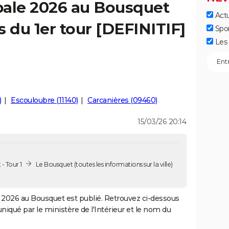
pale 2026 au Bousquet
Actu
ts du 1er tour [DEFINITIF]
Spo
Les 
)
Escouloubre (11140)
Carcanières (09460)
15/03/26 20:14
- Tour 1
Le Bousquet
(toutes les informations sur la ville)
2026 au Bousquet est publié. Retrouvez ci-dessous
uniqué par le ministère de l'Intérieur et le nom du