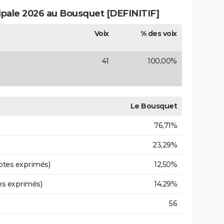
cipale 2026 au Bousquet [DEFINITIF]
Voix
% des voix
41
100,00%
Le Bousquet
76,71%
23,29%
otes exprimés)
12,50%
es exprimés)
14,29%
56