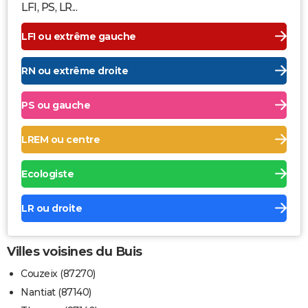
LFI, PS, LR...
LFI ou extrême gauche
RN ou extrême droite
PS ou gauche
LREM ou centre
Ecologiste
LR ou droite
Villes voisines du Buis
Couzeix (87270)
Nantiat (87140)