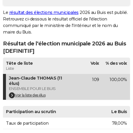
City break
Voyage de noces
Climat
Destinations
Voyage nature
Forum
+
PHOTO
Le
résultat des élections municipales
2026 au Buis est publié.
Retrouvez ci-dessous le résultat officiel de l'élection
GUIDES D'ACHAT
communiqué par le ministère de l'Intérieur et le nom du
BONS PLANS
maire du Buis.
Résultat de l'élection municipale 2026 au Buis
CARTE DE VOEUX
[DEFINITIF]
Carte Bonne année
Carte Pâques
Carte de Noël
Carte Saint-Valentin
Carte d'anniversaire
DICTIONNAIRE
Tête de liste
Voix
% des voix
Biographies
Expressions
Dictionnaire
Citations
Proverbes
PROGRAMME TV
Liste
Jean-Claude THOMAS (11
109
100,00%
COPAINS D'AVANT
élus)
ENSEMBLE POUR LE BUIS
Se connecter
Collèges
Universités
Service militaire
S'inscrire
Lycées
Primaires
Entreprises
Avis de recherche
AVIS DE DÉCÈS
Voir la liste des élus
FORUM
Participation au scrutin
Le Buis
Lifestyle
Sport
Television
Cinema
Bricolage
Culture
Auto
Voyage
Taux de participation
78,00%