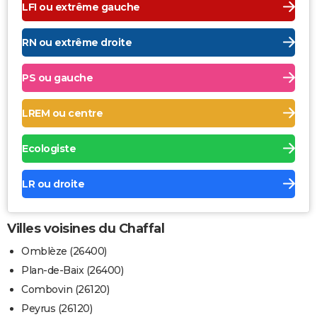
LFI ou extrême gauche
RN ou extrême droite
PS ou gauche
LREM ou centre
Ecologiste
LR ou droite
Villes voisines du Chaffal
Omblèze (26400)
Plan-de-Baix (26400)
Combovin (26120)
Peyrus (26120)