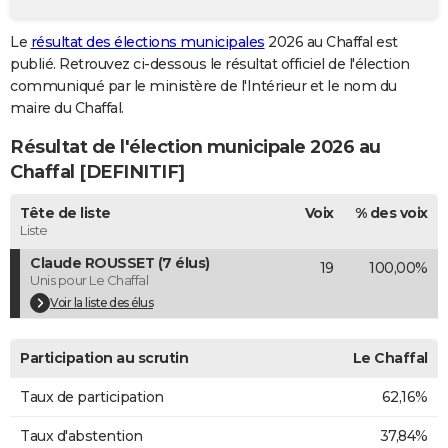
City break
Voyage de noces
Climat
Destinations
Voyage nature
Forum
+
PHOTO
Le
résultat des élections municipales
2026 au Chaffal est
publié. Retrouvez ci-dessous le résultat officiel de l'élection
GUIDES D'ACHAT
communiqué par le ministère de l'Intérieur et le nom du
BONS PLANS
maire du Chaffal.
Résultat de l'élection municipale 2026 au
CARTE DE VOEUX
Chaffal [DEFINITIF]
Carte Bonne année
Carte Pâques
Carte de Noël
Carte Saint-Valentin
Carte d'anniversaire
DICTIONNAIRE
Tête de liste
Voix
% des voix
Biographies
Expressions
Dictionnaire
Citations
Proverbes
PROGRAMME TV
Liste
Claude ROUSSET (7 élus)
19
100,00%
COPAINS D'AVANT
Unis pour Le Chaffal
Se connecter
Collèges
Universités
Service militaire
S'inscrire
Lycées
Primaires
Entreprises
Avis de recherche
Voir la liste des élus
AVIS DE DÉCÈS
FORUM
Participation au scrutin
Le Chaffal
Lifestyle
Sport
Television
Cinema
Bricolage
Culture
Auto
Voyage
Taux de participation
62,16%
Taux d'abstention
37,84%