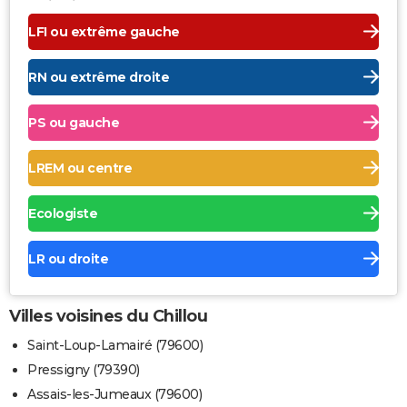
LFI ou extrême gauche
RN ou extrême droite
PS ou gauche
LREM ou centre
Ecologiste
LR ou droite
Villes voisines du Chillou
Saint-Loup-Lamairé (79600)
Pressigny (79390)
Assais-les-Jumeaux (79600)