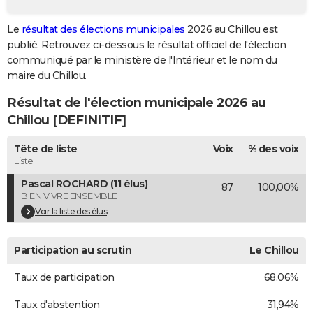
City break
Voyage de noces
Climat
Destinations
Voyage nature
Forum
+
PHOTO
Le
résultat des élections municipales
2026 au Chillou est
publié. Retrouvez ci-dessous le résultat officiel de l'élection
GUIDES D'ACHAT
communiqué par le ministère de l'Intérieur et le nom du
BONS PLANS
maire du Chillou.
Résultat de l'élection municipale 2026 au
CARTE DE VOEUX
Chillou [DEFINITIF]
Carte Bonne année
Carte Pâques
Carte de Noël
Carte Saint-Valentin
Carte d'anniversaire
DICTIONNAIRE
Tête de liste
Voix
% des voix
Biographies
Expressions
Dictionnaire
Citations
Proverbes
PROGRAMME TV
Liste
Pascal ROCHARD (11 élus)
87
100,00%
COPAINS D'AVANT
BIEN VIVRE ENSEMBLE
Se connecter
Collèges
Universités
Service militaire
S'inscrire
Lycées
Primaires
Entreprises
Avis de recherche
Voir la liste des élus
AVIS DE DÉCÈS
FORUM
Participation au scrutin
Le Chillou
Lifestyle
Sport
Television
Cinema
Bricolage
Culture
Auto
Voyage
Taux de participation
68,06%
Taux d'abstention
31,94%