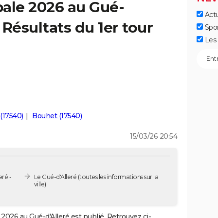
ale 2026 au Gué-
Actu
– Résultats du 1er tour
Spo
Les 
(17540)
Bouhet (17540)
15/03/26 20:54
ré -
Le Gué-d'Alleré
(toutes les informations sur la
ville)
2026 au Gué-d'Alleré est publié. Retrouvez ci-