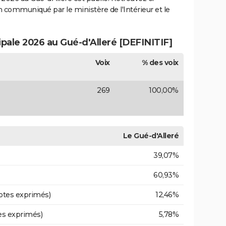
ion communiqué par le ministère de l'Intérieur et le
ipale 2026 au Gué-d'Alleré [DEFINITIF]
Voix
% des voix
269
100,00%
Le Gué-d'Alleré
39,07%
60,93%
otes exprimés)
12,46%
es exprimés)
5,78%