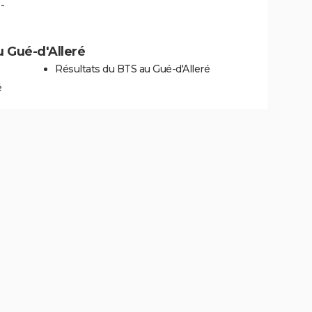
-
au Gué-d'Alleré
Résultats du BTS au Gué-d'Alleré
é