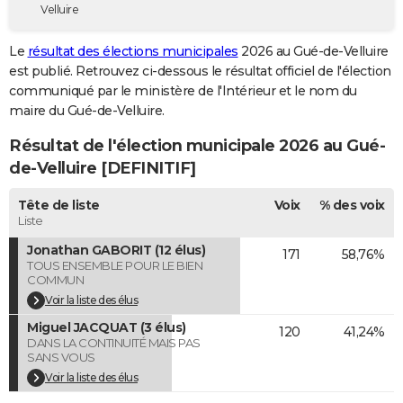
Velluire
City break
Voyage de noces
Climat
Destinations
Voyage nature
Forum
+
PHOTO
Le
résultat des élections municipales
2026 au Gué-de-Velluire
GUIDES D'ACHAT
est publié. Retrouvez ci-dessous le résultat officiel de l'élection
communiqué par le ministère de l'Intérieur et le nom du
BONS PLANS
maire du Gué-de-Velluire.
CARTE DE VOEUX
Résultat de l'élection municipale 2026 au Gué-
Carte Bonne année
Carte Pâques
Carte de Noël
Carte Saint-Valentin
Carte d'anniversaire
de-Velluire [DEFINITIF]
DICTIONNAIRE
Biographies
Expressions
Dictionnaire
Citations
Proverbes
Tête de liste
Voix
% des voix
PROGRAMME TV
Liste
COPAINS D'AVANT
Jonathan GABORIT (12 élus)
171
58,76%
TOUS ENSEMBLE POUR LE BIEN
Se connecter
Collèges
Universités
Service militaire
S'inscrire
Lycées
Primaires
Entreprises
Avis de recherche
AVIS DE DÉCÈS
COMMUN
Voir la liste des élus
FORUM
Miguel JACQUAT (3 élus)
120
41,24%
DANS LA CONTINUITÉ MAIS PAS
Lifestyle
Sport
Television
Cinema
Bricolage
Culture
Auto
Voyage
SANS VOUS
Voir la liste des élus