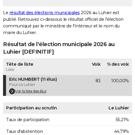
City break
Voyage de noces
Climat
Destinations
Voyage nature
Forum
+
PHOTO
Le
résultat des élections municipales
2026 au Luhier est
publié. Retrouvez ci-dessous le résultat officiel de l'élection
GUIDES D'ACHAT
communiqué par le ministère de l'Intérieur et le nom du
BONS PLANS
maire du Luhier.
Résultat de l'élection municipale 2026 au
CARTE DE VOEUX
Luhier [DEFINITIF]
Carte Bonne année
Carte Pâques
Carte de Noël
Carte Saint-Valentin
Carte d'anniversaire
DICTIONNAIRE
Tête de liste
Voix
% des voix
Biographies
Expressions
Dictionnaire
Citations
Proverbes
PROGRAMME TV
Liste
Eric HUMBERT (11 élus)
83
100,00%
COPAINS D'AVANT
Pour Le Luhier
Se connecter
Collèges
Universités
Service militaire
S'inscrire
Lycées
Primaires
Entreprises
Avis de recherche
Voir la liste des élus
AVIS DE DÉCÈS
FORUM
Participation au scrutin
Le Luhier
Lifestyle
Sport
Television
Cinema
Bricolage
Culture
Auto
Voyage
Taux de participation
55,21%
Taux d'abstention
44,79%